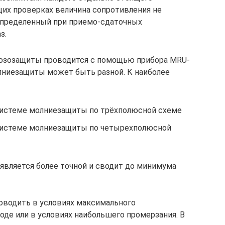
их проверках величина сопротивления не
определенный при приемо-сдаточных
з.
озозащиты проводится с помощью прибора MRU-
лниезащиты может быть разной. К наиболее
системе молниезащиты по трёхполюсной схеме
системе молниезащиты по четырехполюсной
является более точной и сводит до минимума
оводить в условиях максимального
годе или в условиях наибольшего промерзания. В