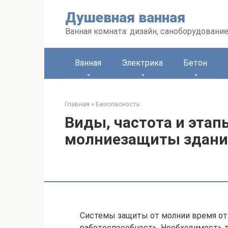
Перейти
Душевная ванная
к
контенту
Ванная комната: дизайн, саноборудование
Ванная
Электрика
Бетон
Главная
»
Безопасность
Виды, частота и этап
молниезащиты здан
Системы защиты от молнии время от
работоспособность. Необходимость 