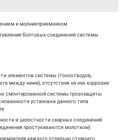
лением и молниеприемником
отивления болтовых соединений системы
ти элементов системы (токоотводов,
та между ними), отсутствия на них коррозии
ьно смонтированной системы грозозащиты
снованности установки данного типа
те
ности и целостности сварных соединений
оединения простукиваются молотком)
аземлителя каждого отдельно стоящего