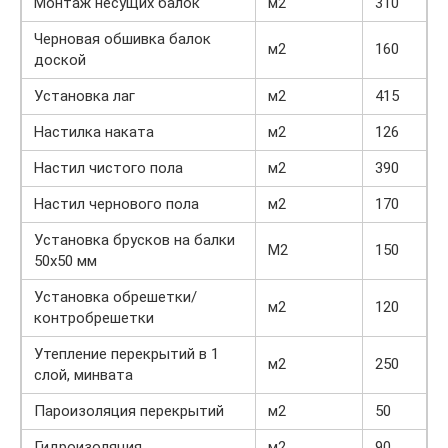
Монтаж несущих балок
м2
310
Черновая обшивка балок
м2
160
доской
Установка лаг
м2
415
Настилка наката
м2
126
Настил чистого пола
м2
390
Настил чернового пола
м2
170
Установка брусков на балки
М2
150
50х50 мм
Установка обрешетки/
м2
120
контробрешетки
Утепление перекрытий в 1
м2
250
слой, минвата
Пароизоляция перекрытий
м2
50
Гидроизоляция
м2
90