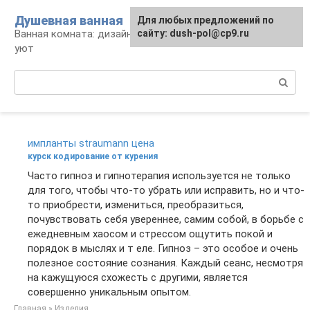
Перейти
Душевная ванная
Для любых предложений по
к
Ванная комната: дизайн, саноборудование,
сайту: dush-pol@cp9.ru
контенту
уют
Поиск:
импланты straumann цена
курск кодирование от курения
Часто гипноз и гипнотерапия используется не только
для того, чтобы что-то убрать или исправить, но и что-
то приобрести, измениться, преобразиться,
почувствовать себя увереннее, самим собой, в борьбе с
ежедневным хаосом и стрессом ощутить покой и
порядок в мыслях и т еле. Гипноз – это особое и очень
полезное состояние сознания. Каждый сеанс, несмотря
на кажущуюся схожесть с другими, является
совершенно уникальным опытом.
Главная
»
Изделия