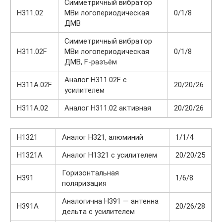
Симметричный вибратор
Н311.02
МВи логопериодическая
0/1/8
ДМВ
Симметричный вибратор
Н311.02F
МВи логопериодическая
0/1/8
ДМВ, F-разъём
Аналог Н311.02F с
Н311A.02F
20/20/26
усилителем
Н311А.02
Аналог Н311.02 активная
20/20/26
Н1321
Аналог Н321, алюминий
1/1/4
Н1321А
Аналог Н1321 с усилителем
20/20/25
Горизонтальная
Н391
1/6/8
поляризация
Аналогична Н391 — антенна
Н391А
20/26/28
дельта с усилителем