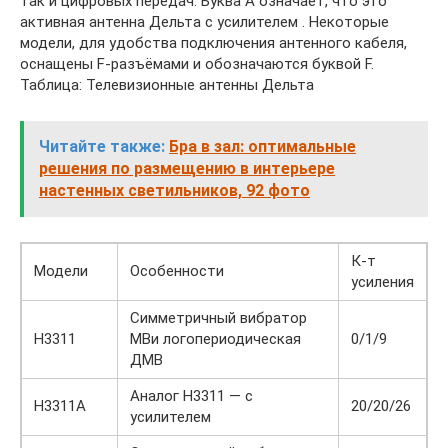
так и цифровых передач. Буква А означает, что это
активная антенна Дельта с усилителем . Некоторые
модели, для удобства подключения антенного кабеля,
оснащены F-разъёмами и обозначаются буквой F.
Таблица: Телевизионные антенны Дельта
Читайте также:
Бра в зал: оптимальные
решения по размещению в интерьере
настенных светильников, 92 фото
К-т
Модели
Особенности
усиления
Симметричный вибратор
Н3311
МВи логопериодическая
0/1/9
ДМВ
Аналог Н3311 — с
Н3311А
20/20/26
усилителем