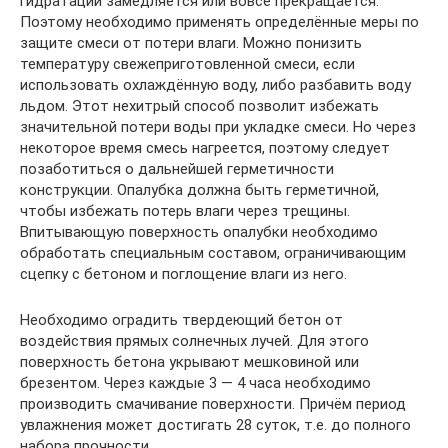
гидратации замедляется или вовсе прекращается.
Поэтому необходимо применять определённые меры по
защите смеси от потери влаги. Можно понизить
температуру свежеприготовленной смеси, если
использовать охлаждённую воду, либо разбавить воду
льдом. Этот нехитрый способ позволит избежать
значительной потери воды при укладке смеси. Но через
некоторое время смесь нагреется, поэтому следует
позаботиться о дальнейшей герметичности
конструкции. Опалубка должна быть герметичной,
чтобы избежать потерь влаги через трещины.
Впитывающую поверхность опалубки необходимо
обработать специальным составом, ограничивающим
сцепку с бетоном и поглощение влаги из него.
Необходимо оградить твердеющий бетон от
воздействия прямых солнечных лучей. Для этого
поверхность бетона укрывают мешковиной или
брезентом. Через каждые 3 — 4 часа необходимо
производить смачивание поверхности. Причём период
увлажнения может достигать 28 суток, т.е. до полного
набора прочности.