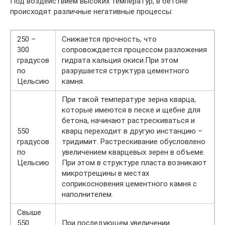
Под воздействием высоких температур, в бетоне
происходят различные негативные процессы:
250 –
Снижается прочность, что
300
сопровождается процессом разложения
градусов
гидрата кальция окиси.При этом
по
разрушается структура цементного
Цельсию
камня.
При такой температуре зерна кварца,
которые имеются в песке и щебне для
бетона, начинают растрескиваться и
550
кварц переходит в другую инстанцию –
градусов
тридимит. Растрескивание обусловлено
по
увеличением кварцевых зерен в объеме.
Цельсию
При этом в структуре пласта возникают
микротрещины в местах
соприкосновения цементного камня с
наполнителем.
Свыше
550
При последующем увеличении