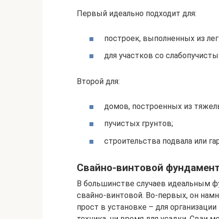
Первый идеально подходит для:
построек, выполненных из лег
для участков со слабопучисты
Второй для:
домов, построенных из тяжел
пучистых грунтов;
строительства подвала или га
Свайно-винтовой фундамен
В большинстве случаев идеальным ф
свайно-винтовой. Во-первых, он намн
прост в установке – для организаци
техника, ни время для усадки. Сваи 