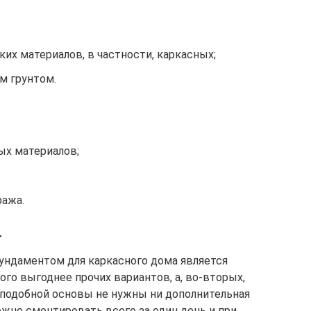
ких материалов, в частности, каркасных;
м грунтом.
ых материалов;
ража.
т
ундаментом для каркасного дома является
ого выгоднее прочих вариантов, а, во-вторых,
и подобной основы не нужны ни дополнительная
можно смонтировать всего за один день и при