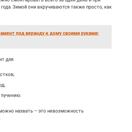
года. Зимой они вкручиваются также просто, как
амент под веранду к дому своими руками:
т для:
стков;
од;
 пучению.
можно назвать – это невозможность
.