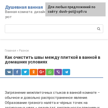
Перейти
Душевная ванная
Для любых предложений по
к
Ванная комната: дизайн, саноборудование,
сайту: dush-pol@cp9.ru
контенту
уют
Поиск:
Главная
»
Разное
Как очистить швы между плиткой в ванной в
домашних условиях
Загрязнение межплиточных стыков в ванной комнате –
обычное и довольно распространенное явление.
Образование грязного налёта и чёрных точек на
затирочных швах – результат деятельности плесневых