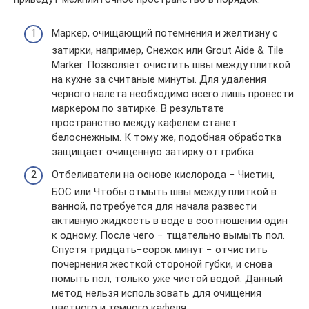
Маркер, очищающий потемнения и желтизну с
затирки, например, Снежок или Grout Aide & Tile
Marker. Позволяет очистить швы между плиткой
на кухне за считаные минуты. Для удаления
черного налета необходимо всего лишь провести
маркером по затирке. В результате
пространство между кафелем станет
белоснежным. К тому же, подобная обработка
защищает очищенную затирку от грибка.
Отбеливатели на основе кислорода − Чистин,
БОС или Чтобы отмыть швы между плиткой в
ванной, потребуется для начала развести
активную жидкость в воде в соотношении один
к одному. После чего − тщательно вымыть пол.
Спустя тридцать−сорок минут − отчистить
почернения жесткой стороной губки, и снова
помыть пол, только уже чистой водой. Данный
метод нельзя использовать для очищения
цветного и темного кафеля.