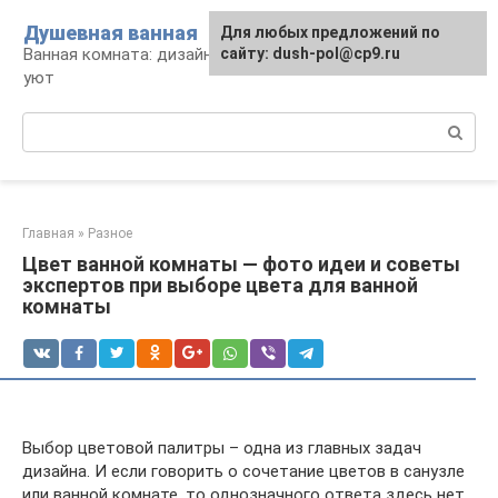
Перейти
Душевная ванная
Для любых предложений по
к
Ванная комната: дизайн, саноборудование,
сайту: dush-pol@cp9.ru
контенту
уют
Поиск:
Главная
»
Разное
Цвет ванной комнаты — фото идеи и советы
экспертов при выборе цвета для ванной
комнаты
Выбор цветовой палитры – одна из главных задач
дизайна. И если говорить о сочетание цветов в санузле
или ванной комнате, то однозначного ответа здесь нет.