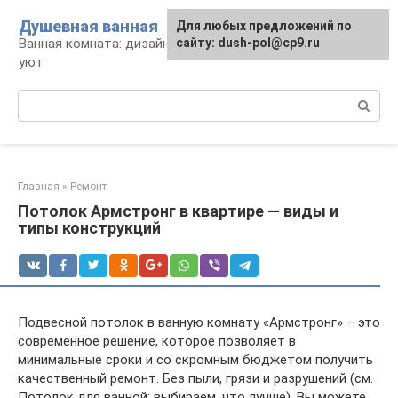
Перейти
Душевная ванная
Для любых предложений по
к
Ванная комната: дизайн, саноборудование,
сайту: dush-pol@cp9.ru
контенту
уют
Поиск:
Главная
»
Ремонт
Потолок Армстронг в квартире — виды и
типы конструкций
Подвесной потолок в ванную комнату «Армстронг» – это
современное решение, которое позволяет в
минимальные сроки и со скромным бюджетом получить
качественный ремонт. Без пыли, грязи и разрушений (см.
Потолок для ванной: выбираем, что лучше). Вы можете