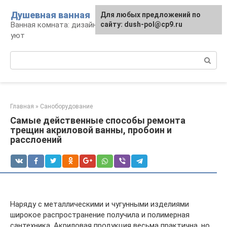
Перейти
Душевная ванная
Для любых предложений по
к
Ванная комната: дизайн, саноборудование,
сайту: dush-pol@cp9.ru
контенту
уют
Поиск:
Главная
»
Саноборудование
Самые действенные способы ремонта
трещин акриловой ванны, пробоин и
расслоений
Наряду с металлическими и чугунными изделиями
широкое распространение получила и полимерная
сантехника. Акриловая продукция весьма практична, но