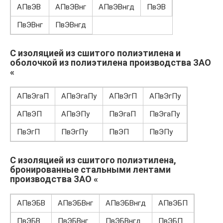
АПвЭВ
АПвЭВнг
АПвЭВнгд
ПвЭВ
ПвЭВнг
ПвЭВнгд
С изоляцией из сшитого полиэтилена и
оболочкой из полиэтилена производства ЗАО
«
АПвЭгаП
АПвЭгаПу
АПвЭгП
АПвЭгПу
АПвЭП
АПвЭПу
ПвЭгаП
ПвЭгаПу
ПвЭгП
ПвЭгПу
ПвЭП
ПвЭПу
С изоляцией из сшитого полиэтилена,
бронированные стальными лентами
производства ЗАО «
АПвЭБВ
АПвЭБВнг
АПвЭБВнгд
АПвЭБП
ПвЭБВ
ПвЭБВнг
ПвЭБВнгд
ПвЭБП