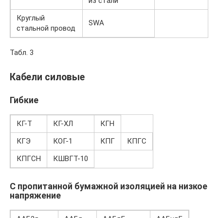
из стали
Круглый
SWA
стальной провод
Табл. 3
Кабели силовые
Гибкие
КГ-Т
КГ-ХЛ
КГН
КГЭ
КОГ-1
КПГ
КПГС
КПГСН
КШВГТ-10
С пропитанной бумажной изоляцией на низкое
напряжение