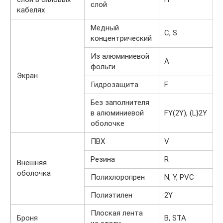
слой
кабелях
Медный
C, S
концентрический
Из алюминиевой
A
фольги
Экран
Гидрозащита
F
Без заполнителя
в алюминиевой
FY(2Y), (L}2Y
оболочке
ПВХ
V
Резина
R
Внешняя
оболочка
Полихлоропрен
N, Y, PVC
Полиэтилен
2Y
Плоская лента
Броня
B, STA