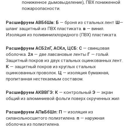
пониженное дымовыделение), ПВХ пониженной
пожароопасности.
Расшифруем АВБбШв:
Б
— броня из стальных лент
Ш
—
шланг защитный из ПВХ пластиката.
в
— винил.
Изоляция из поливинилхлоридного (ПВХ) пластиката.
Расшифруем АСБ2лГ, АСКл, ЦСБ:
С
— свинцовая
оболочка.
2л
— две лавсановые ленты
Г
— голый.
Защитный покров из двух стальных оцинкованных лент.
К
— защитный покров из круглых стальных
оцинкованных проволок.
Ц
— изоляция бумажная,
пропитанная нестекаемым составом.
Расшифруем АКВВГЭ:
К
— контрольный
Э
— экран
общий из алюминиевой фольги поверх скрученных жил
Расшифруем АПвБбШп:
П
— изоляция из
силанольносшитого полиэтилена.
п
— наружная
оболочка из полиэтилена.