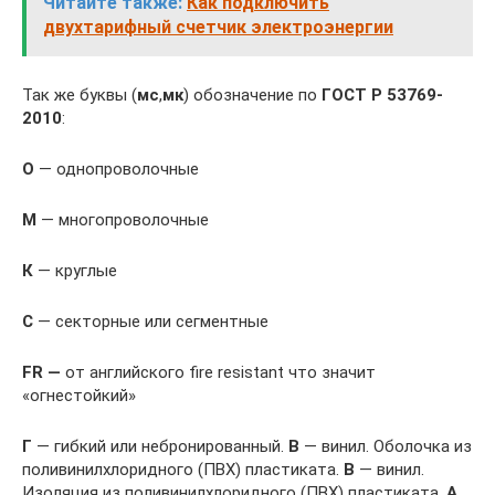
Читайте также:
Как подключить
двухтарифный счетчик электроэнергии
Так же буквы (
мс
,
мк
) обозначение по
ГОСТ Р 53769-
2010
:
О
— однопроволочные
М
— многопроволочные
К
— круглые
С
— секторные или сегментные
FR —
от английского fire resistant что значит
«огнестойкий»
Г
— гибкий или небронированный.
В
— винил. Оболочка из
поливинилхлоридного (ПВХ) пластиката.
В
— винил.
Изоляция из поливинилхлоридного (ПВХ) пластиката.
А