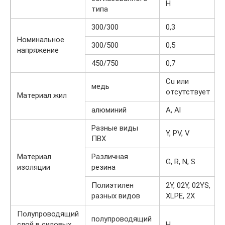
Н
типа
300/300
0,3
Номинальное
300/500
0,5
напряжение
450/750
0,7
Cu или
медь
отсутствует
Материал жил
алюминий
А, Al
Разные виды
Y, PV, V
ПВХ
Материал
Различная
G, R, N, S
изоляции
резина
Полиэтилен
2Y, 02Y, 02YS,
разных видов
XLPE, 2X
Полупроводящий
полупроводящий
слой в силовых
Н