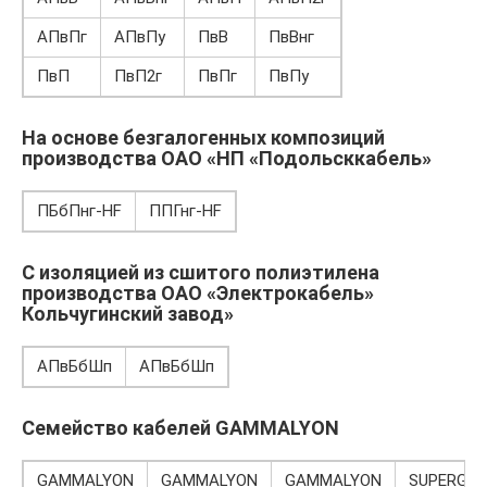
АПвПг
АПвПу
ПвВ
ПвВнг
ПвП
ПвП2г
ПвПг
ПвПу
На основе безгалогенных композиций
производства ОАО «НП «Подольсккабель»
ПБбПнг-HF
ППГнг-HF
С изоляцией из сшитого полиэтилена
производства ОАО «Электрокабель»
Кольчугинский завод»
АПвБбШп
АПвБбШп
Семейство кабелей GAMMALYON
GAMMALYON
GAMMALYON
GAMMALYON
SUPERGA