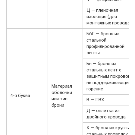
Ц — пленочная
изоляция (для
монтажных проводов)
БбГ — броня из
стальной
профилированной
ленты
Бн — броня из
стальных лент с
защитным покровом,
не поддерживающим
Материал
горение
оболочки
4-я буква
или тип
В — ПВХ
брони
Д — оплетка из
двойного провода
К — броня из круглых
стальных проволок,