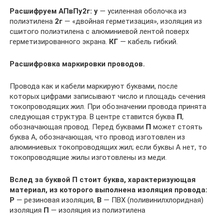
Расшифруем АПвПу2г:
у
— усиленная оболочка из
полиэтилена
2г
— «двойная герметизация», изоляция из
сшитого полиэтилена с алюминиевой лентой поверх
герметизированного экрана.
КГ
— кабель гибкий.
Расшифровка маркировки проводов.
Провода как и кабели маркируют буквами, после
которых цифрами записывают число и площадь сечения
токопроводящих жил. При обозначении провода принята
следующая структура. В центре ставится буква
П
,
обозначающая провод. Перед буквами
П
может стоять
буква А, обозначающая, что провод изготовлен из
алюминиевых токопроводящих жил; если буквы А нет, то
токопроводящие жилы изготовлены из меди.
Вслед за буквой П стоит буква, характеризующая
материал, из которого выполнена изоляция провода:
Р
— резиновая изоляция,
В
— ПВХ (поливинилхлоридная)
изоляция
П
— изоляция из полиэтилена