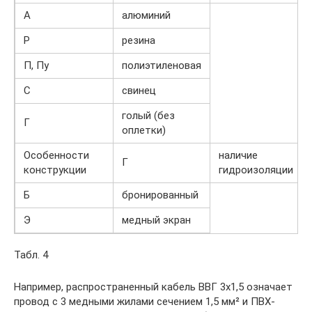
А
алюминий
Р
резина
П, Пу
полиэтиленовая
С
свинец
голый (без
Г
оплетки)
Особенности
наличие
Г
конструкции
гидроизоляции
Б
бронированный
Э
медный экран
Табл. 4
Например, распространенный кабель ВВГ 3х1,5 означает
провод с 3 медными жилами сечением 1,5 мм² и ПВХ-