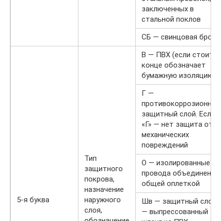
заключенных в
стальной поклов
СБ — свинцовая броня
В — ПВХ (если стоит в
конце обозначает
бумажную изоляцию)
Г —
противокоррозионный
защитный слой. Если
«Г» — нет защита от
механических
повреждений
Тип
О — изолированные
защитного
провода объединены
покрова,
общей оплеткой
назначение
5-я буква
наружного
Шв — защитный слой
слоя,
— выпрессованный
обозначение