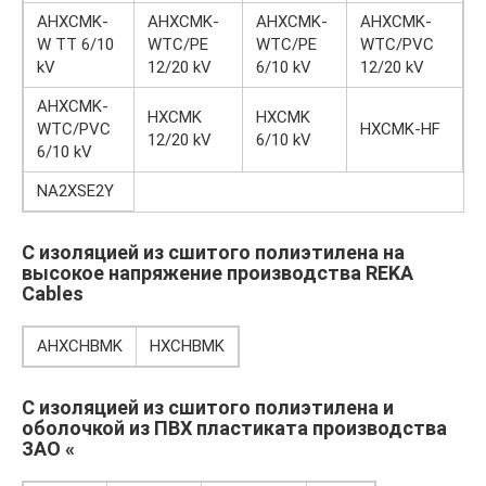
AHXCMK-
AHXCMK-
AHXCMK-
AHXCMK-
W TT 6/10
WTC/PE
WTC/PE
WTC/PVC
kV
12/20 kV
6/10 kV
12/20 kV
AHXCMK-
HXCMK
HXCMK
WTC/PVC
HXCMK-HF
12/20 kV
6/10 kV
6/10 kV
NA2XSE2Y
С изоляцией из сшитого полиэтилена на
высокое напряжение производства REKA
Cables
AHXCHBMK
HXCHBMK
С изоляцией из сшитого полиэтилена и
оболочкой из ПВХ пластиката производства
ЗАО «