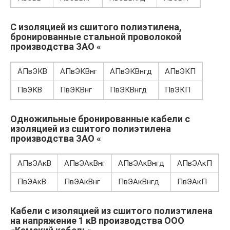
С изоляцией из сшитого полиэтилена,
бронированные стальной проволокой
производства ЗАО «
АПвЭКВ
АПвЭКВнг
АПвЭКВнгд
АПвЭКП
ПвЭКВ
ПвЭКВнг
ПвЭКВнгд
ПвЭКП
Одножильные бронированные кабели с
изоляцией из сшитого полиэтилена
производства ЗАО «
АПвЭАкВ
АПвЭАкВнг
АПвЭАкВнгд
АПвЭАкП
ПвЭАкВ
ПвЭАкВнг
ПвЭАкВнгд
ПвЭАкП
Кабели с изоляцией из сшитого полиэтилена
на напряжение 1 кВ производства ООО