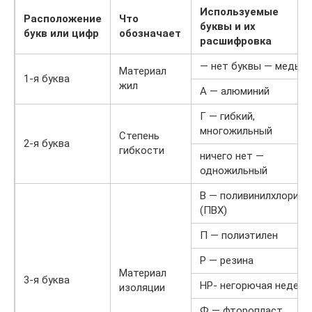
Используемые
Расположение
Что
буквы и их
букв или цифр
обозначает
расшифровка
— нет буквы — медь
Материал
1-я буква
жил
А — алюминий
Г — гибкий,
многожильный
Степень
2-я буква
гибкости
ничего нет —
одножильный
В — поливинилхлорид
(ПВХ)
П — полиэтилен
Р — резина
Материал
3-я буква
НР- негорючая неделя
изоляции
Ф — фторопласт