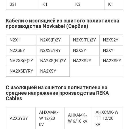
331
K1
K3
K1
Кабели с изоляцией из сшитого полиэтилена
производства Novkabel (Сербия)
N2XH
N2XS(F)2Y
N2XS(FL)2Y
N2XS2Y
N2XSEY
N2XSEYRY
N2XSY
N2XY
NA2XS(F)2Y
NA2XS(FL)2Y
NA2XS2Y
NA2XSEY
NA2XSEYRY
NA2XSY
С изоляцией из сшитого полиэтилена на
среднее напряжение производства REKA
Cables
AHXAMK-
AHXCMK-W
AHXAMK-
A2XSYBY
W 12/20
TT 12/20
W 6/10 kV
kV
kV