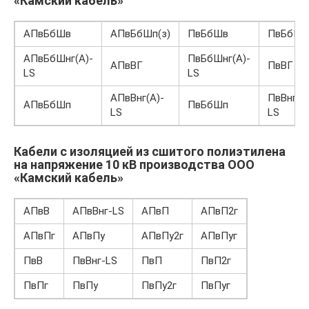
«Камский кабель»
АПвБбШв
АПвБбШп(з)
ПвБбШв
ПвБбШп(
АПвБбШнг(А)-
ПвБбШнг(А)-
АПвВГ
ПвВГ
LS
LS
АПвВнг(А)-
ПвВнг(А
АПвБбШп
ПвБбШп
LS
LS
Кабели с изоляцией из сшитого полиэтилена
на напряжение 10 кВ производства ООО
«Камский кабель»
АПвВ
АПвВнг-LS
АПвП
АПвП2г
АПвПг
АПвПу
АПвПу2г
АПвПуг
ПвВ
ПвВнг-LS
ПвП
ПвП2г
ПвПг
ПвПу
ПвПу2г
ПвПуг