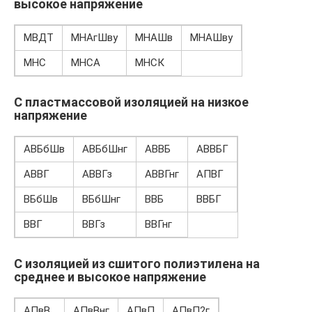
высокое напряжение
МВДТ
МНАгШву
МНАШв
МНАШву
МНС
МНСА
МНСК
С пластмассовой изоляцией на низкое
напряжение
АВБбШв
АВБбШнг
АВВБ
АВВБГ
АВВГ
АВВГз
АВВГнг
АПВГ
ВБбШв
ВБбШнг
ВВБ
ВВБГ
ВВГ
ВВГз
ВВГнг
С изоляцией из сшитого полиэтилена на
среднее и высокое напряжение
АПвВ
АПвВнг
АПвП
АПвП2г