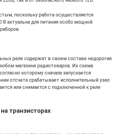
220В, так и от безопасного низкого 12В.
стым, поскольку работа осуществляется
0 В актуальна для питания особо мощной
риборов.
ьных реле содержат в своем составе недорогие
любом магазине радиотоваров. Их схема
согласно которому сначала запускается
ании отсчета срабатывает исполнительный узел.
ается или снимается с подключенной к реле
на транзисторах