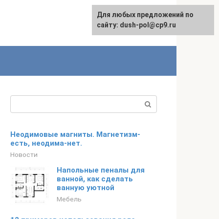
Для любых предложений по
сайту: dush-pol@cp9.ru
Поиск:
Неодимовые магниты. Магнетизм-
есть, неодима-нет.
Новости
Напольные пеналы для
ванной, как сделать
ванную уютной
Мебель