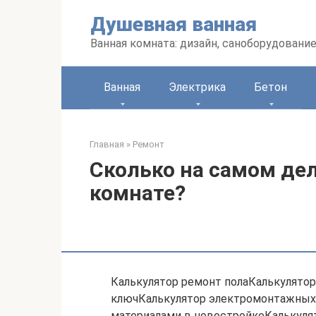
Перейти
Душевная ванная
к
контенту
Ванная комната: дизайн, саноборудование
Ванная
Электрика
Бетон
Главная
»
Ремонт
Сколько на самом дел
комнате?
Калькулятор ремонт полаКалькулятор
ключКалькулятор электромонтажных 
материалами в новостройкеКалькуля