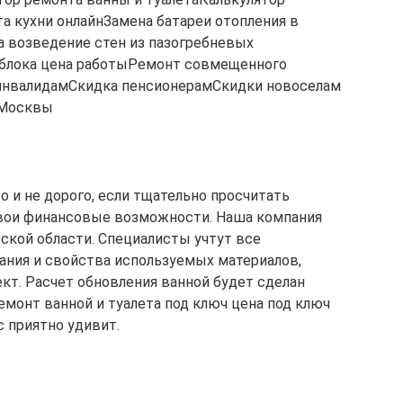
а кухни онлайнЗамена батареи отопления в
 возведение стен из пазогребневых
облока цена работыРемонт совмещенного
инвалидамCкидка пенсионерамСкидки новоселам
 Москвы
о и не дорого, если тщательно просчитать
вои финансовые возможности. Наша компания
кой области. Специалисты учтут все
ания и свойства используемых материалов,
т. Расчет обновления ванной будет сделан
ремонт ванной и туалета под ключ цена под ключ
 приятно удивит.