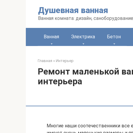
Перейти
Душевная ванная
к
контенту
Ванная комната: дизайн, саноборудование
Ванная
Электрика
Бетон
Главная
»
Интерьер
Ремонт маленькой ва
интерьера
Многие наши соотечественники все 
имеют очень маленькие размеры и яв