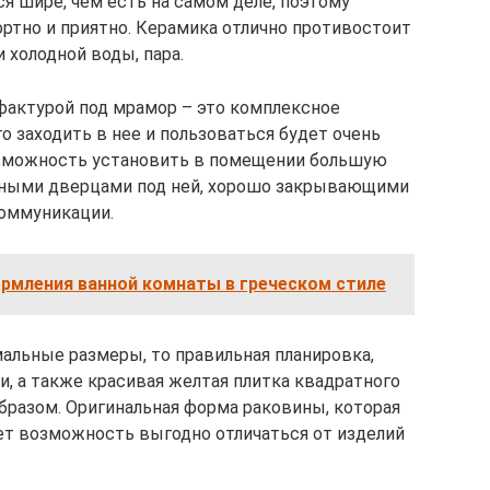
я шире, чем есть на самом деле, поэтому
ртно и приятно. Керамика отлично противостоит
 холодной воды, пара.
 фактурой под мрамор – это комплексное
о заходить в нее и пользоваться будет очень
возможность установить в помещении большую
жными дверцами под ней, хорошо закрывающими
оммуникации.
рмления ванной комнаты в греческом стиле
льные размеры, то правильная планировка,
и, а также красивая желтая плитка квадратного
образом. Оригинальная форма раковины, которая
ет возможность выгодно отличаться от изделий