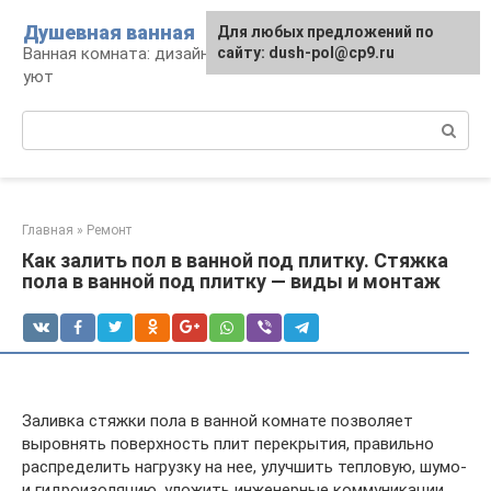
Перейти
Душевная ванная
Для любых предложений по
к
Ванная комната: дизайн, саноборудование,
сайту: dush-pol@cp9.ru
контенту
уют
Поиск:
Главная
»
Ремонт
Как залить пол в ванной под плитку. Стяжка
пола в ванной под плитку — виды и монтаж
Заливка стяжки пола в ванной комнате позволяет
выровнять поверхность плит перекрытия, правильно
распределить нагрузку на нее, улучшить тепловую, шумо-
и гидроизоляцию, уложить инженерные коммуникации,