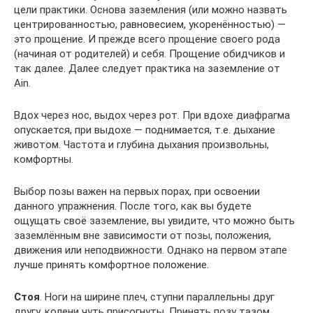
цели практики. Основа заземления (или можно назвать
центрированностью, равновесием, укоренённостью) —
это прощение. И прежде всего прощение своего рода
(начиная от родителей) и себя. Прощение обидчиков и
так далее. Далее следует практика на заземление от
Ain.
Вдох через нос, выдох через рот. При вдохе диафрагма
опускается, при выдохе — поднимается, т.е. дыхание
животом. Частота и глубина дыхания произвольны,
комфортны.
Выбор позы важен на первых порах, при освоении
данного упражнения. После того, как вы будете
ощущать своё заземление, вы увидите, что можно быть
заземлённым вне зависимости от позы, положения,
движения или неподвижности. Однако на первом этапе
лучше принять комфортное положение.
Стоя
. Ноги на ширине плеч, ступни параллельны друг
другу, колени чуть присогнуты. Принять позу тазом