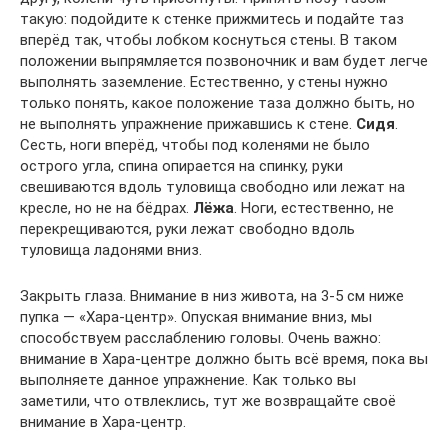
такую: подойдите к стенке прижмитесь и подайте таз
вперёд так, чтобы лобком коснуться стены. В таком
положении выпрямляется позвоночник и вам будет легче
выполнять заземление. Естественно, у стены нужно
только понять, какое положение таза должно быть, но
не выполнять упражнение прижавшись к стене.
Сидя
.
Сесть, ноги вперёд, чтобы под коленями не было
острого угла, спина опирается на спинку, руки
свешиваются вдоль туловища свободно или лежат на
кресле, но не на бёдрах.
Лёжа
. Ноги, естественно, не
перекрещиваются, руки лежат свободно вдоль
туловища ладонями вниз.
Закрыть глаза. Внимание в низ живота, на 3-5 см ниже
пупка — «Хара-центр». Опуская внимание вниз, мы
способствуем расслаблению головы. Очень важно:
внимание в Хара-центре должно быть всё время, пока вы
выполняете данное упражнение. Как только вы
заметили, что отвлеклись, тут же возвращайте своё
внимание в Хара-центр.