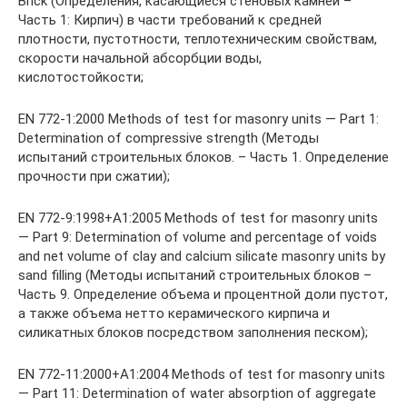
Brick (Определения, касающиеся стеновых камней –
Часть 1: Кирпич) в части требований к средней
плотности, пустотности, теплотехническим свойствам,
скорости начальной абсорбции воды,
кислотостойкости;
EN 772-1:2000 Methods of test for masonry units — Part 1:
Determination of compressive strength (Методы
испытаний строительных блоков. – Часть 1. Определение
прочности при сжатии);
EN 772-9:1998+А1:2005 Methods of test for masonry units
— Part 9: Determination of volume and percentage of voids
and net volume of clay and calcium silicate masonry units by
sand filling (Методы испытаний строительных блоков –
Часть 9. Определение объема и процентной доли пустот,
а также объема нетто керамического кирпича и
силикатных блоков посредством заполнения песком);
EN 772-11:2000+А1:2004 Methods of test for masonry units
— Part 11: Determination of water absorption of aggregate