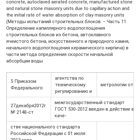
concrete, autoclaved aerated concrete, manufactured stone
and natural stone masonry units due to capillary action and
the initial rate of water absorption of clay masonry units
(Методы испытаний строительных блоков. – Часть 11.
Определение капиллярного водопоглощения
строительных блоков из бетона, автоклавного
ячеистого бетона, искусственного и природного камня,
начального водопоглощения керамического кирпича) в
части метода определения скорости начальной
абсорбции воды.
агентства по
5 Приказом
техническому
метрологии от
Федерального
регулированию и
межгосударственный стандарт
27декабря2012г.
ГОСТ 530-2012 введен в действие в
№ 2148-ст
каче-
стве национального стандарта
Российской Федерации с 01 июля
2013 года