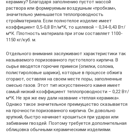
керамику? Благодаря заполнению пустот массой
раствора или формируемым воздушным «пробкам»,
значительно уменьшается теплопроводность
стройматериала. Если полнотелое изделие имеет
коэффициент 0,5-0,8 Вт/м*К, то щелевой – 0,34-0,43 Вт/
м*К. Плотность материала при этом составляет 1100-
1150 кг/куб. м.
Отдельного внимания заслуживают характеристики так
называемого поризованного пустотелого кирпича. В
сырье вводятся горючие примеси (опилки, солома,
полистироловые шарики), которые в процессе обжига
сгорают, оставляя на своем месте поры, заполненные
смесью газов. Этот тип искусственного камня имеет
самый низкий коэффициент теплопроводности – 0,22 Вт/
м*К. Не зря же ему дали название «теплая керамика».
Однако такое значительное преимущество сказывается
на прочности поризованного кирпича. Он довольно
хрупкий, быстро начинает крошиться при ударах или
забивании гвоздей. Поэтому требуется дополнительная
облицовка обычными керамическими изделиями.