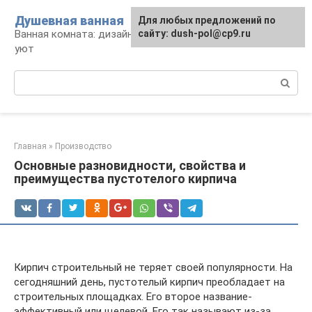
Перейти
Душевная ванная
Для любых предложений по
к
Ванная комната: дизайн, саноборудование,
сайту: dush-pol@cp9.ru
контенту
уют
Поиск:
Главная
»
Производство
Основные разновидности, свойства и
преимущества пустотелого кирпича
Кирпич строительный не теряет своей популярности. На
сегодняшний день, пустотелый кирпич преобладает на
строительных площадках. Его второе название-
эффективный или щелевой. Его так называют из-за