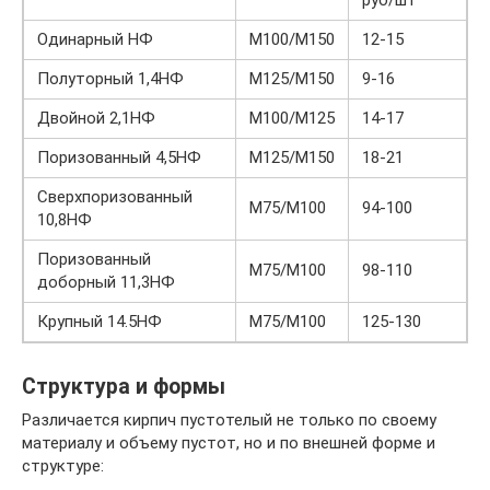
руб/шт
Одинарный НФ
М100/М150
12-15
Полуторный 1,4НФ
М125/М150
9-16
Двойной 2,1НФ
М100/М125
14-17
Поризованный 4,5НФ
М125/М150
18-21
Сверхпоризованный
М75/М100
94-100
10,8НФ
Поризованный
М75/М100
98-110
доборный 11,3НФ
Крупный 14.5НФ
М75/М100
125-130
Структура и формы
Различается кирпич пустотелый не только по своему
материалу и объему пустот, но и по внешней форме и
структуре: