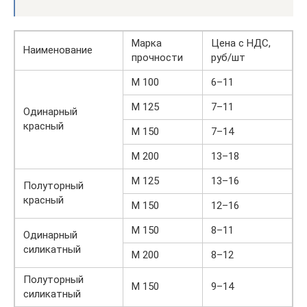
Марка
Цена с НДС,
Наименование
прочности
руб/шт
М 100
6–11
М 125
7–11
Одинарный
красный
М 150
7–14
М 200
13–18
М 125
13–16
Полуторный
красный
М 150
12–16
М 150
8–11
Одинарный
силикатный
М 200
8–12
Полуторный
М 150
9–14
силикатный