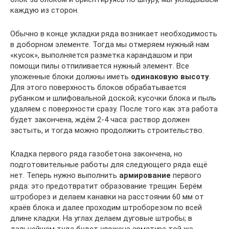
каждую из сторон.
Обычно в конце укладки ряда возникает необходимость
в доборном элементе. Тогда мы отмеряем нужный нам
«кусок», выполняется разметка карандашом и при
помощи пилы отпиливается нужный элемент. Все
уложенные блоки должны иметь
одинаковую высоту
.
Для этого поверхность блоков обрабатывается
рубанком и шлифовальной доской; кусочки блока и пыль
удаляем с поверхности сразу. После того как эта работа
будет закончена, ждём 2-4 часа: раствор должен
застыть, и тогда можно продолжить строительство.
Кладка первого ряда газобетона закончена, но
подготовительные работы для следующего ряда ещё
нет. Теперь нужно выполнить
армирование
первого
ряда: это предотвратит образование трещин. Берём
штроборез и делаем канавки на расстоянии 60 мм от
краёв блока и далее проходим штроборезом по всей
длине кладки. На углах делаем дуговые штробы; в
дальнейшем туда будет уложена арматура той же