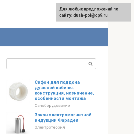
Для любых предложений по
сайту: dush-pol@cp9.ru
Поиск:
Сифон для поддона
душевой кабины:
конструкция, назначение,
особенности монтажа
Саноборудование
Закон электромагнитной
индукции Фарадея
Электротеория