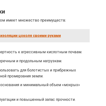
ки
дом имеет множество преимуществ:
оизоляции цоколя своими руками
нертность к агрессивным кислотным почвам.
еречным и продольным нагрузкам.
ользовать для болотистых и прибрежных
иной промерзания земли.
 основания и минимальный объем «мокрых»
уатации и повышенный запас прочности.