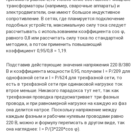
трансформаторы (например, сварочные аппараты) и
электродвигатели, они имеют большое индуктивное
сопротивление. В сетях, где планируется подключение
подобных устройств, максимальную силу тока следует
рассчитывать с использованием коэффициента cos φ,
равного 0,8 или рассчитать силу тока по стандартной
методике, а потом применить повышающий
коэффициент 0,95/0,8 = 1,19.
Подставив действующие значения напряжения 220 В/380
В и коэффициента мощности 0,95, получаем I = P/209 для
однофазной сети и I = P/624 для трехфазной сети, то
есть в трехфазной сети при одинаковой нагрузке ток
втрое меньше. Никакого парадокса тут нет, так как
трехфазная проводка предусматривает три фазных
провода, и при равномерной нагрузке на каждую из фаз
она делится натрое. Поскольку напряжение между
каждым фазным и рабочим нулевым проводами равно
220 В, можно и формулу переписать в другом виде, так
она нагляднее: I = P/(3*220*cos φ).