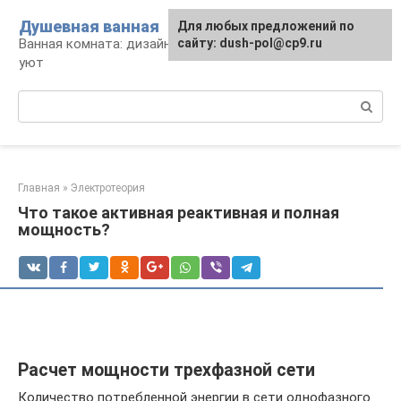
Перейти
Душевная ванная
Для любых предложений по
к
Ванная комната: дизайн, саноборудование,
сайту: dush-pol@cp9.ru
контенту
уют
Поиск:
Главная
»
Электротеория
Что такое активная реактивная и полная
мощность?
Расчет мощности трехфазной сети
Количество потребленной энергии в сети однофазного