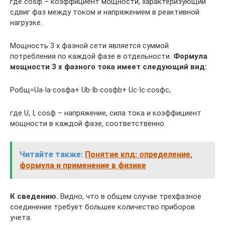
где cosϕ – коэффициент мощности, характеризующий
сдвиг фаз между током и напряжением в реактивной
нагрузке.
Мощность 3 х фазной сети является суммой
потребления по каждой фазе в отдельности.
Формула
мощности 3 х фазного тока имеет следующий вид:
Pобщ=Uа∙Iа∙cosϕа+ Ub∙Ib∙cosϕb+ Uc∙Ic∙cosϕc,
где U, I, cosϕ – напряжение, сила тока и коэффициент
мощности в каждой фазе, соответственно.
Читайте также:
Понятие кпд: определение,
формула и применение в физике
К сведению.
Видно, что в общем случае трехфазное
соединение требует большее количество приборов
учета.