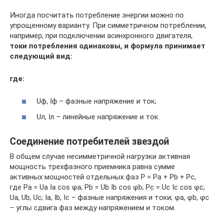
Иногда посчитать потребление энергии можно по
упрощенному варианту. При симметричном потреблении,
например, при подключении асинхронного двигателя,
токи потребления одинаковы, и формула принимает
следующий вид:
где:
Uф, Iф – фазные напряжение и ток;
Uл, Iл – линейные напряжение и ток.
Соединение потребителей звездой
В общем случае несимметричной нагрузки активная
мощность трехфазного приемника равна сумме
активных мощностей отдельных фаз P = Pa + Pb + Pc,
где Pa = Ua Ia cos φa; Pb = Ub Ib cos φb; Pc = Uc Ic cos φc;
Ua, Ub, Uc; Ia, Ib, Ic – фазные напряжения и токи; φa, φb, φc
– углы сдвига фаз между напряжением и током.