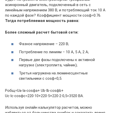
асинхронный двигатель, подключенный в сеть с
линейным напряжением 380 В, и потребляющий ток 10 А
по каждой фазе? Коэффициент мощности cosϕ=0.76.
Тогда потребляемая мощность равна:
Более сложный расчет бытовой сети:
Фазное напряжение – 220 В;
Потребление по линиям – 10 А, 5 А, 2 А;
Первые две фазы подключены к активной
нагрузке (электроплита, чайник);
Третья нагружена на люминесцентные
светильники с cosϕ=0,5.
Pобщ=Uа∙Iа∙cosϕа+ Ub∙Ib∙cosϕb+
Uc∙Ic∙cosϕc=220∙10+220∙5+220∙2∙0,5=3520 ВА.
Используя онлайн калькулятор расчетов, можно
избавиться от большинства ошибок и сократить время