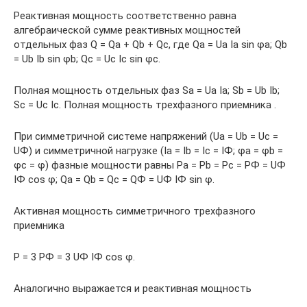
Реактивная мощность соответственно равна
алгебраической сумме реактивных мощностей
отдельных фаз Q = Qa + Qb + Qc, где Qa = Ua Ia sin φa; Qb
= Ub Ib sin φb; Qc = Uc Ic sin φc.
Полная мощность отдельных фаз Sa = Ua Ia; Sb = Ub Ib;
Sc = Uc Ic. Полная мощность трехфазного приемника .
При симметричной системе напряжений (Ua = Ub = Uc =
UФ) и симметричной нагрузке (Ia = Ib = Ic = IФ; φa = φb =
φc = φ) фазные мощности равны Pa = Pb = Pc = PФ = UФ
IФ cos φ; Qa = Qb = Qc = QФ = UФ IФ sin φ.
Активная мощность симметричного трехфазного
приемника
P = 3 PФ = 3 UФ IФ cos φ.
Аналогично выражается и реактивная мощность