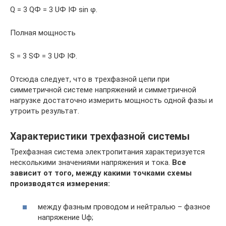
Q = 3 QФ = 3 UФ IФ sin φ.
Полная мощность
S = 3 SФ = 3 UФ IФ.
Отсюда следует, что в трехфазной цепи при
симметричной системе напряжений и симметричной
нагрузке достаточно измерить мощность одной фазы и
утроить результат.
Характеристики трехфазной системы
Трехфазная система электропитания характеризуется
несколькими значениями напряжения и тока.
Все
зависит от того, между какими точками схемы
производятся измерения:
между фазным проводом и нейтралью – фазное
напряжение Uф;