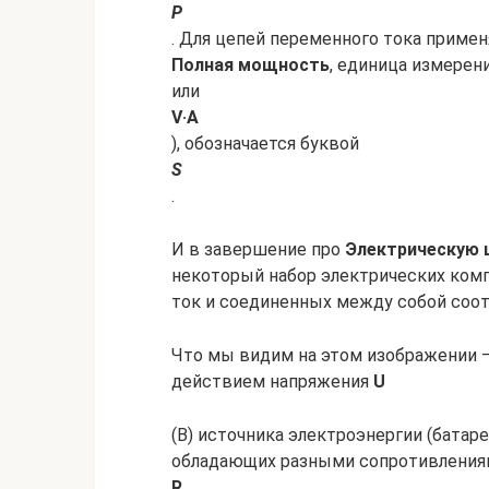
P
. Для цепей переменного тока приме
Полная мощность
, единица измерен
или
V·A
), обозначается буквой
S
.
И в завершение про
Электрическую 
некоторый набор электрических ком
ток и соединенных между собой соо
Что мы видим на этом изображении –
действием напряжения
U
(В) источника электроэнергии (батар
обладающих разными сопротивления
R