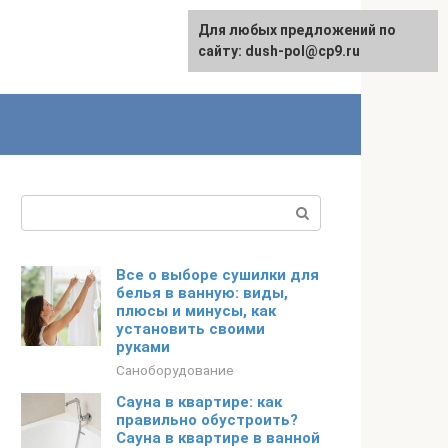
Для любых предложений по
сайту: dush-pol@cp9.ru
Поиск:
Все о выборе сушилки для
белья в ванную: виды,
плюсы и минусы, как
установить своими
руками
Саноборудование
Сауна в квартире: как
правильно обустроить?
Сауна в квартире в ванной