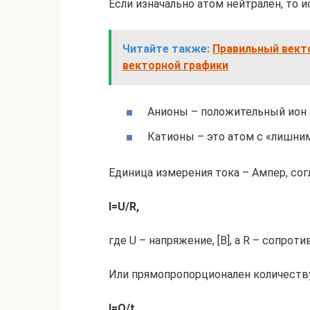
Если изначально атом нейтрален, то и
Читайте также:
Правильный вект
векторной графики
Анионы – положительный ион 
Катионы – это атом с «лишни
Единица измерения тока – Ампер, сог
I=U/R,
где U – напряжение, [В], а R – сопротив
Или прямопропорционален количеству
I=Q/t,