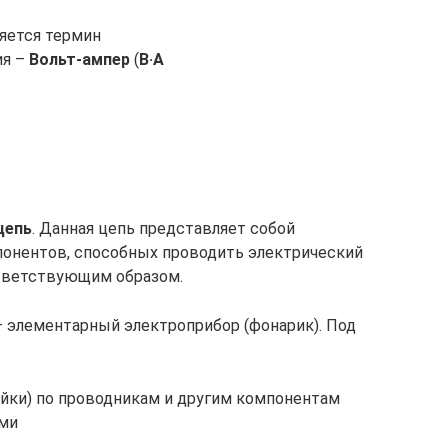
няется термин
ия –
Вольт-ампер
(
В·А
цепь
. Данная цепь представляет собой
понентов, способных проводить электрический
тветствующим образом.
 элементарный электроприбор (фонарик). Под
ейки) по проводникам и другим компонентам
ми