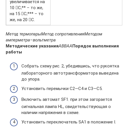
увеличивается на
10 С;** – то же,
на 15 С;*** – то
же, на 20 С.
Метод термопары
Метод сопротивления
Методом
амперметра–вольтметра
Методические указания
А
В
В
А
А
Порядок выполнения
работы
Собрать схему рис. 2, убедившись, что рукоятка
лабораторного автотрансформатора выведена
до упора.
Установить перемычки С2—С4 и С3—С5.
Включить автомат SF1. при этом загорается
сигнальная лампа HL, свидетельствующая о
наличии напряжения в схеме.
Установить переключатель SA1 в положение I.