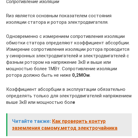
Сопротивление изоляции
Rиз является основным показателем состояния
изоляции статора и ротора электродвигателя.
Одновременно с измерением сопротивления изоляции
обмотки статора определяют коэффи­циент абсорбции.
Измерение сопротивления изоляции ротора проводится
у синхронных электро­двигателей и электродвигателей с
фазным ротором на напряжение 3кВ и выше или
мощностью бо­лее 1МВт. Сопротивление изоляции
ротора должно быть не ниже
0,2МОм
.
Коэффициент абсорбции в эксплуатации обязательно
определять только для электродвигате­лей напряжением
выше 3кВ или мощностью бол
е
Читайте также:
Как проверить контур
заземления самому,метод электрочайника