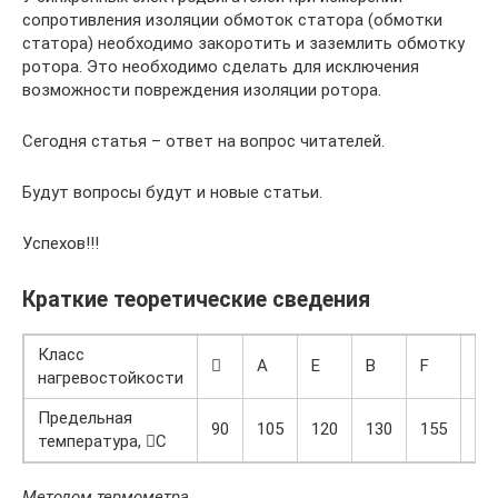
сопротивления изоляции обмоток статора (обмотки
статора) необходимо закоротить и за­землить обмотку
ротора. Это необходимо сделать для исключения
возможности повреждения изо­ляции ротора.
Сегодня статья – ответ на вопрос читателей.
Будут вопросы будут и новые статьи.
Успехов!!!
Краткие теоретические сведения
Класс

А
Е
В
F
Н
нагревостойкости
Предельная
90
105
120
130
155
18
температура, С
Методом термометра