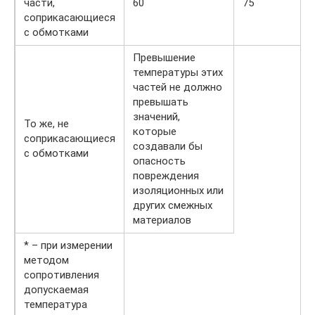
части,
60
75
соприкасающиеся
с обмотками
Превышение
температуры этих
частей не должно
превышать
значений,
То же, не
которые
соприкасающиеся
создавали бы
с обмотками
опасность
повреждения
изоляционных или
других смежных
материалов
* – при измерении
методом
сопротивления
допускаемая
температура