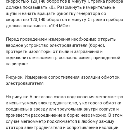
скоростью 120¸140 оборотов в минуту. Стрелка прибора
должна показывать «0». Разомкнуть измерительные
щупы и начать вращать рукоятку генератора со
скоростью 120¸140 оборотов в минуту. Стрелка прибора
должна показывать «104 МОм».
Перед проведением измерения необходимо открыть
вводное устройство электродвигателя (борно),
протереть изоляторы от пыли и загрязнения и
подключить мегаомметр согласно схемы, приве­дённой
на рисунке.
Рисунок. Измерение сопротивления изоляции обмоток
электродвигателя.
На рисунке А показана схема подключения мегаомметра
к испытуемому электродвигателю, у ко­торого обмотки
соединены в звезду или треугольник внутри корпуса и
произвести рассоединение в борно невозможно. В этом
случае мегаомметр подключает­ся к любому зажиму
статора электродвигателя и со­противление изоляции