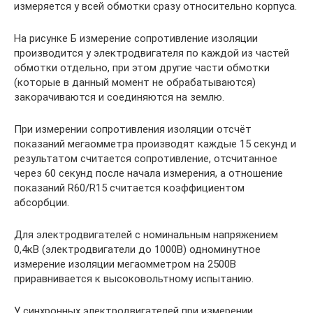
измеряется у всей обмотки сразу относительно корпуса.
На рисунке Б измерение сопротивление изо­ляции
производится у электродвигателя по каждой из частей
обмотки отдельно, при этом другие части обмотки
(которые в данный момент не обрабаты­ваются)
закорачиваются и соединяются на землю.
При измерении сопротивления изоляции отсчёт
показаний мегаомметра производят каждые 15 секунд и
результатом считается сопротивление, отсчитанное
через 60 секунд после начала измерения, а отношение
показаний R60/R15 считается коэффициентом
абсорбции.
Для электродвигателей с номинальным на­пряжением
0,4кВ (электродвигатели до 1000В) одноминутное
измерение изоляции мегаомметром на 2500В
приравнивается к высоковольтному испытанию.
У синхронных электродвигателей при изме­рении