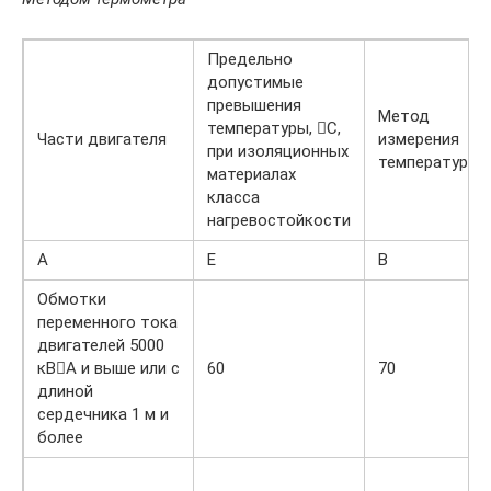
Предельно
допустимые
превышения
Метод
температуры, С,
Части двигателя
измерения
при изоляционных
температуры
материалах
класса
нагревостойкости
A
E
B
Обмотки
переменного тока
двигателей 5000
кВА и выше или с
60
70
длиной
сердечника 1 м и
более