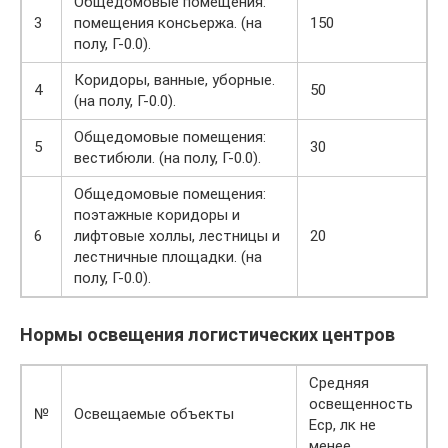
Общедомовые помещения:
3
помещения консьержа. (на
150
полу, Г-0.0).
Коридоры, ванные, уборные.
4
50
(на полу, Г-0.0).
Общедомовые помещения:
5
30
вестибюли. (на полу, Г-0.0).
Общедомовые помещения:
поэтажные коридоры и
6
лифтовые холлы, лестницы и
20
лестничные площадки. (на
полу, Г-0.0).
Нормы освещения логистических центров
Средняя
освещенность
№
Освещаемые объекты
Еср, лк не
менее