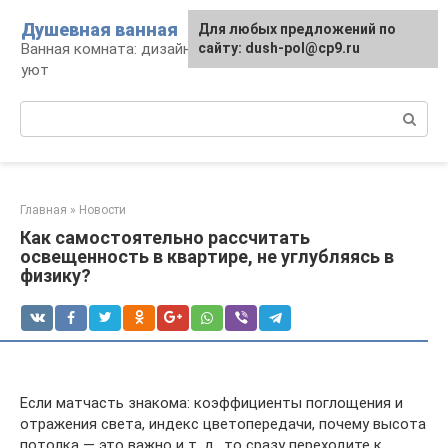
Перейти
Душевная ванная
Для любых предложений по
к
Ванная комната: дизайн, саноборудование,
сайту: dush-pol@cp9.ru
контенту
уют
Поиск:
Главная
»
Новости
Как самостоятельно рассчитать
освещенность в квартире, не углубляясь в
физику?
Если матчасть знакома: коэффициенты поглощения и
отражения света, индекс цветопередачи, почему высота
потолка ― это важно и т. д., то сразу переходите к