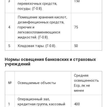
3
150
перевязочных средств,
посуды. (Г-0.8).
Помещение хранения кислот,
дезинфекционных средств,
4
горючих и
75
легковоспламеняющихся
жидкостей. (Г-0.8).
5
Кладовая тары. (Г-0.8).
50
Нормы освещения банковских и страховых
учреждений
Средняя
освещенность
№
Освещаемые объекты
Еср, лк не
менее
Операционный зал,
1
кредитная группа, кассовый
400