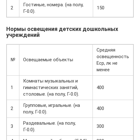
Гостиные, номера. (на полу,
2
150
Г-0.0).
Нормы освещения детских дошкольных
учреждений
Средняя
освещенность
№
Освещаемые объекты
Еср, лк не
менее
Комнаты музыкальных и
1
гимнастических занятий,
400
столовые. (на полу, Г-0.0).
Групповые, игральные. (на
2
400
полу, Г-0.0).
Раздевальные. (на полу,
3
300
Г-0.0).