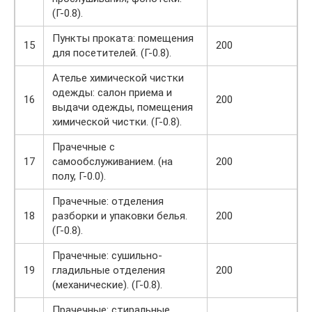
(Г-0.8).
Пункты проката: помещения
15
200
для посетителей. (Г-0.8).
Ателье химической чистки
одежды: салон приема и
16
200
выдачи одежды, помещения
химической чистки. (Г-0.8).
Прачечные с
17
самообслуживанием. (на
200
полу, Г-0.0).
Прачечные: отделения
18
разборки и упаковки белья.
200
(Г-0.8).
Прачечные: сушильно-
19
гладильные отделения
200
(механические). (Г-0.8).
Прачечные: стиральные