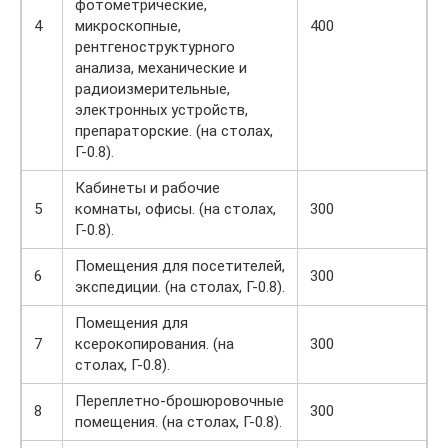
фотометрические,
4
микроскопные,
400
рентгеноструктурного
анализа, механические и
радиоизмерительные,
электронных устройств,
препараторские. (на столах,
Г-0.8).
Кабинеты и рабочие
5
комнаты, офисы. (на столах,
300
Г-0.8).
Помещения для посетителей,
6
300
экспедиции. (на столах, Г-0.8).
Помещения для
7
ксерокопирования. (на
300
столах, Г-0.8).
Переплетно-брошюровочные
8
300
помещения. (на столах, Г-0.8).