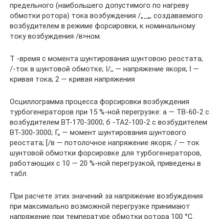
предельного (наибольшего допустимого по нагреву
обмотки ротора) тока возбуждения /„_„, создаваемого
возбудителем в режиме форсировки, к номинальному
току возбуждения /в>ном.
Т -время с момента шунтирования шунтовою реостата;
/-ток в шунтовой обмотке; I/;, — напряжение якоря; I —
кривая тока; 2 — кривая напряжения
Осциллограмма процесса форсировки возбуждения
турбогенераторов при 15 %-ной перегрузке: а — ТВ-60-2 с
возбудителем ВТ-170-3000; б -ТА2-100-2 с возбудителем
ВТ-300-3000; Г„ — момент шунтирования шунтового
реостата; [/в — потолочное напряжение якоря; / — ток
шунтовой обмотки форсировке для турбогенераторов,
работающих с 10 — 20 %-ной перегрузкой, приведены в
табл.
При расчете этих значений за напряжение возбуждения
при максимально возможной перегрузке принимают
напряжение при температуре обмотки ротора 100 °С.