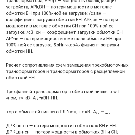
трансформатора; АР0|У — мощность охлаждающих
устройств; APk,BH — потери мощности в металле
обмотки ВН при 100%-ной ее загрузке; /сэ,вн —
коэффициент загрузки обмотки ВН; APk,сн — потери
мощности в металле обмотки СН при 100%-ной ее
загрузке; /с3_сн — коэффициент загрузки обмотки СН;
АР^нн — потери мощности в металле обмотки НН при
100%-ной ее загрузке; &зНн~коэ4ь фициент загрузки
обмотки НН.
Расчет сопротивления схем замещения трехобмоточных
трансформаторов и трансформаторов с расщепленной
обмоткой НН
Трехфазный трансформатор с обмоткой низшего w f
«ном, т> кВ- А ; ^кВН-НН.
тор с обмоткой низшего ГЛ ^ном, т> кВ- А; , — _ ,.
ДРК вн-нн — потери мощности в обмотках ВН и НН;
ДРК_вн-сн — потери мощности в обмотках ВН и СН;