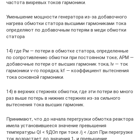
частота вихревых токов гармоники.
Уменьшение мощности генератора из-за добавочного
нагрева обмотки статора высшими гармониками тока
определяют по добавочным потерям в меди обмотки
статора
14) где Рм — потери в обмотке статора, определенные
по сопротивлению обмотки при постоянном токе; АРМ —
добавочные потери от высших гармоник тока; lv — ток
гармоники v-ro порядка; kf — коэффициент вытеснения
тока основной гармоники.
14) в верхних стержнях обмотки, где эти потери во много
раз выше потерь в нижних стержнях из-за сильного
вытеснения тока высших гармоник.
Принимают, что до начала перегрузки обмотка реактора
имела установившееся значение превышения
температуры QI < 9ДОп при токе /j < /доп При перегрузке
ток возрастает до значения 1„ и превышение