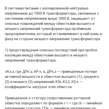
В системах питания с изолированной нейтралью
напряжением до 1000 В трансформаторы, связанные с
системами напряжением выше 1000 В, защищают от
опасных повреждений между обмотками высшего и
низшего напряжений трансформатора пробивным
предохранителем, который устанавливают в нейтраль и
фазу на стороне низшего напряжения трансформатора.
1) предотвращения опасных последствий при пробое
изоляции между обмотками высшего и низшего
напряжений трансформатора;
зКз,з, где ДРк’,ь АР к, а, ДРк,з — приведенные потери
активной мощности в обмотках высшего (1), среднего
(2) и низшего (3) напряжений; K3ii, K3,2, К3,з —
коэффициенты загрузок этих обмоток.
Приведенное к статору сопротивление роторной
обмотки определяют по формуле г г = где Ui — линейное
напряжение статора; [72к — линейное напряжение на