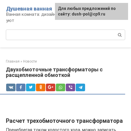
Перейти
Душевная ванная
Для любых предложений по
к
Ванная комната: дизайн, саноборудование,
сайту: dush-pol@cp9.ru
контенту
уют
Поиск:
Главная
»
Новости
Двухобмоточные трансформаторы с
расщепленной обмоткой
Расчет трехобмоточного трансформатора
Пренебрегая током холостого хода, можно записать