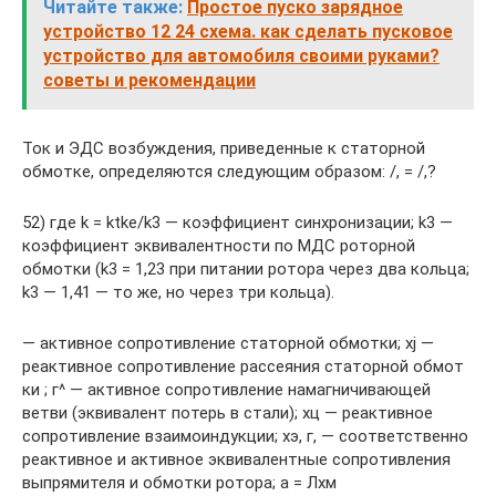
Читайте также:
Простое пуско зарядное
устройство 12 24 схема. как сделать пусковое
устройство для автомобиля своими руками?
советы и рекомендации
Ток и ЭДС возбуждения, приведенные к статорной
обмотке, определяются следующим образом: /, = /,?
52) где k = ktke/k3 — коэффициент синхронизации; k3 —
коэффициент эквивалентности по МДС роторной
обмотки (k3 = 1,23 при питании ротора через два кольца;
k3 — 1,41 — то же, но через три кольца).
— активное сопротивление статорной обмотки; xj —
реактивное сопротивление рассеяния статорной обмот
ки ; г^ — активное сопротивление намагничивающей
ветви (эквивалент потерь в стали); хц — реактивное
сопротивление взаимоиндукции; хэ, г, — соответственно
реактивное и активное эквивалентные сопротивления
выпрямителя и обмотки ротора; а = Лхм