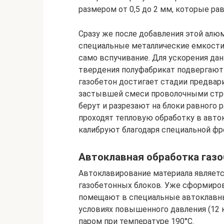
размером от 0,5 до 2 мм, которые р
Сразу же после добавления этой ал
специальные металлические емкости 
само вспучивание. Для ускорения да
твердения полуфабрикат подвергают 
газобетон достигает стадии предвар
застывшей смеси проволочными стру
берут и разрезают на блоки равного 
проходят тепловую обработку в авток
калибруют благодаря специальной ф
Автоклавная обработка газ
Автоклавирование материала являет
газобетонных блоков. Уже сформиров
помещают в специальные автоклавные
условиях повышенного давления (12
паром при температуре 190°С.