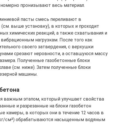
авномерно пронизывают весь материал.
юминиевой пасты смесь переливают в
(см. выше установку), в которых и проходит
нных химических реакций, а также схватывания и
вибрационным нагрузкам. После того как
ительного своего затвердения, с верхушки
нами срезают неровности, а оставшуюся массу
размера. Полученные газобетонные блоки
лаве (см. ниже). Затем полученные блоки
резерной машины.
обетона
ся важным этапом, который улучшает свойства
анные и разрезанные на блоки газобетон
 камеры, в которых они в течение 12 часов в
 кг/см²) обрабатываются насыщенным водяным