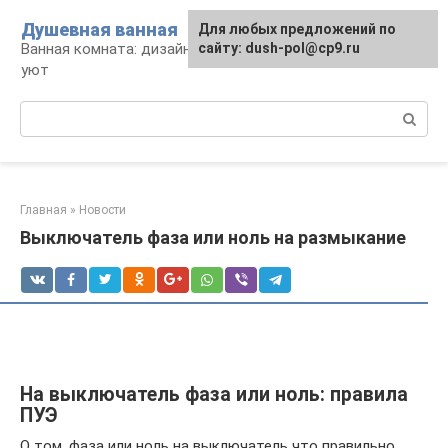
Перейти
Душевная ванная
Для любых предложений по
к
Ванная комната: дизайн, саноборудование,
сайту: dush-pol@cp9.ru
контенту
уют
Поиск:
Главная
»
Новости
Выключатель фаза или ноль на размыкание
На выключатель фаза или ноль: правила
ПУЭ
О том, фаза или ноль на выключатель что правильно