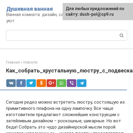
Перейти
Душевная ванная
Для любых предложений по
к
Ванная комната: дизайн, саноборудование,
сайту: dush-pol@cp9.ru
контенту
уют
Поиск:
Главная
»
Новости
Как_собрать_хрустальную_люстру_с_подвеск
Сегодня редко можно встретить люстру, состоящую из
примитивного плафона на одну лампочку. Все чаще
изготовители предлагают сложнейшие конструкции с
затейливым дизайном – роскошные, шикарные. Но вот
беда! Собрать это чудо дизайнерской мысли порой