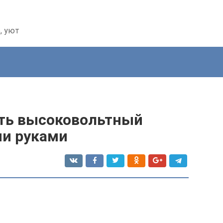
, уют
ать высоковольтный
ми руками