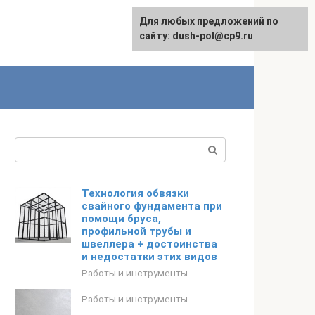
Для любых предложений по
сайту: dush-pol@cp9.ru
Поиск:
Технология обвязки
свайного фундамента при
помощи бруса,
профильной трубы и
швеллера + достоинства
и недостатки этих видов
Работы и инструменты
Работы и инструменты