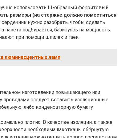
учше использовать Ш-образный ферритовый
ать размеры (на стержне должно поместиться
 сердечник нужно разобрать, чтобы сделать
на пакета подбирается, базируясь на мощность.
ивают при помощи шпилек и гаек.
ка люминесцентных ламп
оятельном изготовлении повышающего или
 проводами следует вставить изоляционные
абельную, либо конденсаторную бумагу.
имально плотно. В качестве изоляции, а также
оверхности необходима лакоткань, обёрнутую
вии лакоткани можно решить вопрос посредством