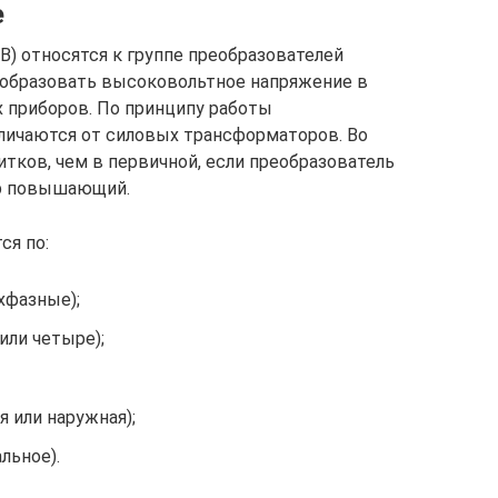
е
) относятся к группе преобразователей
еобразовать высоковольтное напряжение в
х приборов. По принципу работы
личаются от силовых трансформаторов. Во
тков, чем в первичной, если преобразователь
ор повышающий.
я по:
хфазные);
или четыре);
я или наружная);
льное).