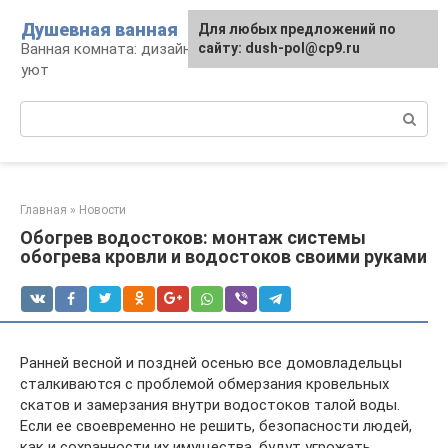
Перейти
Душевная ванная
Для любых предложений по
к
Ванная комната: дизайн, саноборудование,
сайту: dush-pol@cp9.ru
контенту
уют
Поиск:
Главная
»
Новости
Обогрев водостоков: монтаж системы
обогрева кровли и водостоков своими руками
Ранней весной и поздней осенью все домовладельцы
сталкиваются с проблемой обмерзания кровельных
скатов и замерзания внутри водостоков талой воды.
Если ее своевременно не решить, безопасности людей,
как и сохранности их имущества, будут угрожать