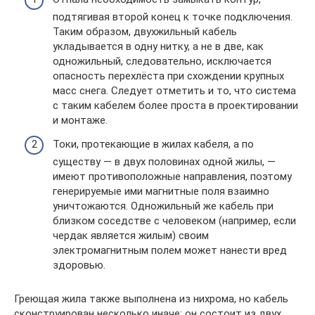
подтягивая второй конец к точке подключения.
Таким образом, двухжильный кабель
укладывается в одну нитку, а не в две, как
одножильный, следовательно, исключается
опасность перехлёста при схождении крупных
масс снега. Следует отметить и то, что система
с таким кабелем более проста в проектировании
и монтаже.
Токи, протекающие в жилах кабеля, а по
существу — в двух половинах одной жилы, —
имеют противоположные направления, поэтому
генерируемые ими магнитные поля взаимно
уничтожаются. Одножильный же кабель при
близком соседстве с человеком (например, если
чердак является жилым) своим
электромагнитным полем может нанести вред
здоровью.
Греющая жила также выполнена из нихрома, но кабель
сконструирован несколько иначе: он состоит из двух