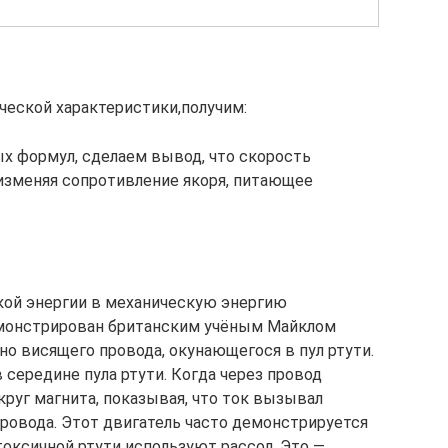
еской характеристики,получим:
ых формул, сделаем вывод, что скорость
изменяя сопротивление якоря, питающее
кой энергии в механическую энергию
монстрирован британским учёным Майклом
но висящего провода, окунающегося в пул ртути.
середине пула ртути. Когда через провод
круг магнита, показывая, что ток вызывал
провода. Этот двигатель часто демонстрируется
токсичной ртути используют рассол. Это —