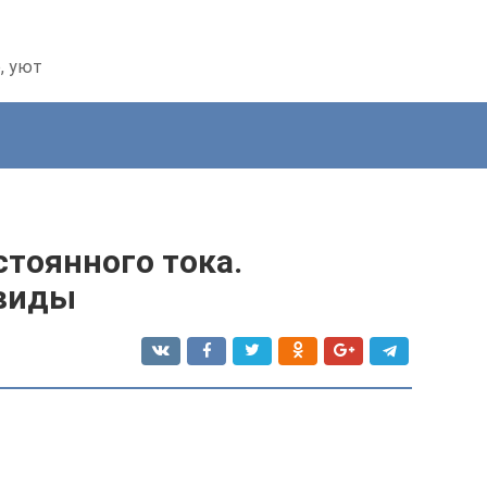
, уют
тоянного тока.
 виды