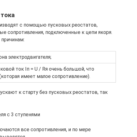
 тока
оизводят с помощью пусковых реостатов,
е сопротивления, подключенные к цепи якоря.
 причинам:
она электродвигателя;
овой ток Iп = U / Rя очень большой, что
(которая имеет малое сопротивление).
скают к старту без пусковых реостатов, так
ля с 3 ступенями
лючаются все сопротивления, и по мере
 выводятся.