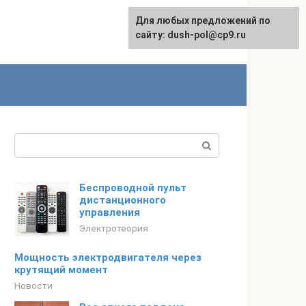
Для любых предложений по
сайту: dush-pol@cp9.ru
Поиск:
Беспроводной пульт
дистанционного
управления
Электротеория
Мощность электродвигателя через
крутящий момент
Новости